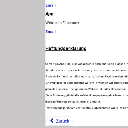
Email
App:
Webteam Facebook
Email
Haftungserklärung
Gemäß § 5 Abs.1 TDG sind wir ausschließlich nur für die eigenen In
Kenntnis haben und es technisch möglich und zumutbar ist, deren
Auch sind wir nicht verpflichtet, in periodischen Abständen den Inh
Link von unserer Seite entfernt. Weiterhin möchten wir ausdrücklich
gelinkten Seiten auf der gesamten Website inkl. aller Unterseiten.
Diese Erklärung gilt für alle auf der Homepage ausgebrachten Links
diese auf Hinweis schnellstmöglich entfernt.
Trotz sorgfältiger inhaltlicher Kontrolle übernehmen wir keine Haft
Zurück