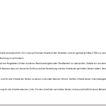
halte verantwortlich. Für Links auf fremde Inhalte dritter Anbieter sind wir gemäß § 5 Abs.2 TDG nur ver
 Nutzung zu verhindern.
alt von Angeboten Dritter auf deren Rechtswidrigkeit oder Strafbarkeit zu überprüfen. Sobald wir von dem
 betonen, dass wir keinerlei Einfluss auf die Gestaltung und die Inhalte der gelinkten Seiten haben. Des
 und für alle Inhalte der Seiten, zu denen Links oder Banner führen. Sollten Inhalte dieser Internetan
ung für die Inhalte externer Links. Für den Inhalt der verlinkten Seiten sind ausschließlich deren Betreib