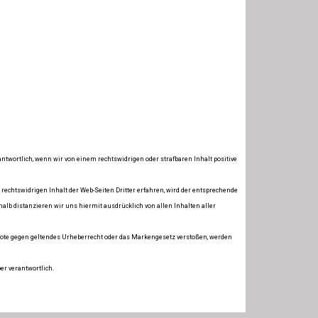
antwortlich, wenn wir von einem rechtswidrigen oder strafbaren Inhalt positive
 rechtswidrigen Inhalt der Web-Seiten Dritter erfahren, wird der entsprechende
halb distanzieren wir uns hiermit ausdrücklich von allen Inhalten aller
gebote gegen geltendes Urheberrecht oder das Markengesetz verstoßen, werden
er verantwortlich.